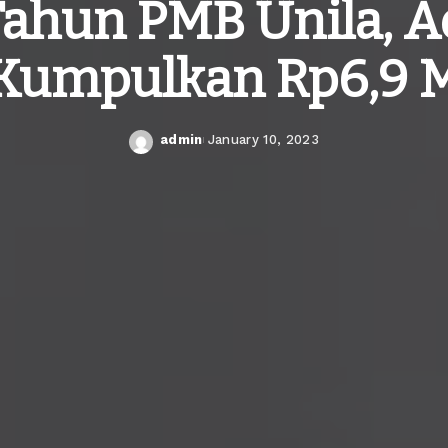
Tahun PMB Unila, 
Kumpulkan Rp6,9 
admin
January 10, 2023
Posted
by