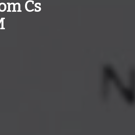
Aom Cs
M