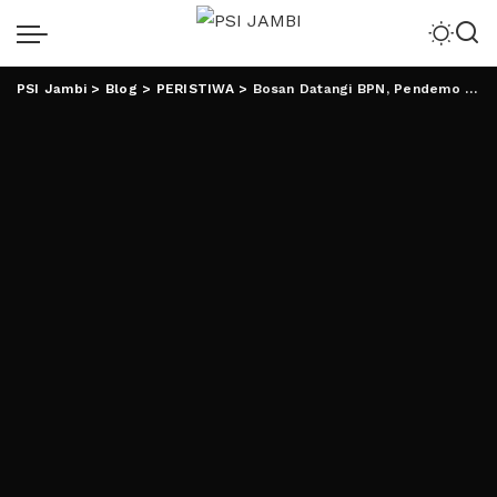
PSI Jambi
>
Blog
>
PERISTIWA
>
Bosan Datangi BPN, Pendemo Minta PWI Lampung Advokasi Soal PTSL