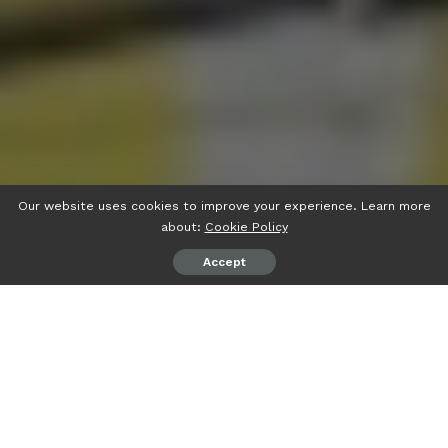
Our website uses cookies to improve your experience. Learn more
about:
Cookie Policy
Accept
psiaceh.or.id/
– Dewan Pimpinan Daerah (DPD) I Partai
Golkar Lampung memastikan kembali mengusung Ketua
DPD I Arinal Djunaidi sebagai Calon Gubernur Lampung
pada Pilgub 2024 mendatang.