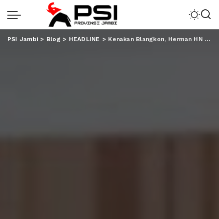
PSI Jambi
>
Blog
>
HEADLINE
>
Kenakan Blangkon, Herman HN Daftarkan 85 Bacaleg Nasdem ke KPU