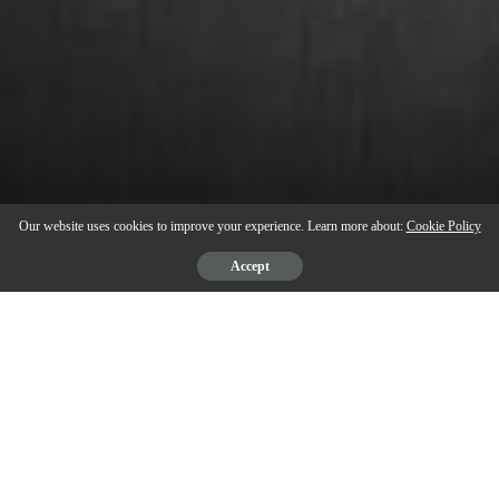
Our website uses cookies to improve your experience. Learn more about:
Cookie Policy
Accept
psiaceh.or.id/
– Pelaksanaan upacara peringatan Hari Lahir (Harlah)
Pancasila di Universitas Islam Negeri (UIN) Raden Intan Lampung (RIL)
yang digelar di halaman Rektorat kampus setempat, Kamis (01/06/2023)
pagi berlangsung khidmat.
Berbalut pakaian adat Lampung, Rektor UIN RIL Prof Wan Jamaluddin