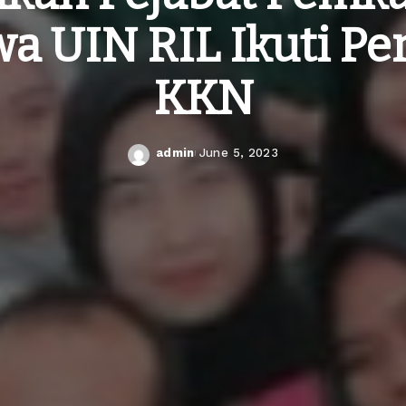
a UIN RIL Ikuti P
KKN
admin
June 5, 2023
Posted
by