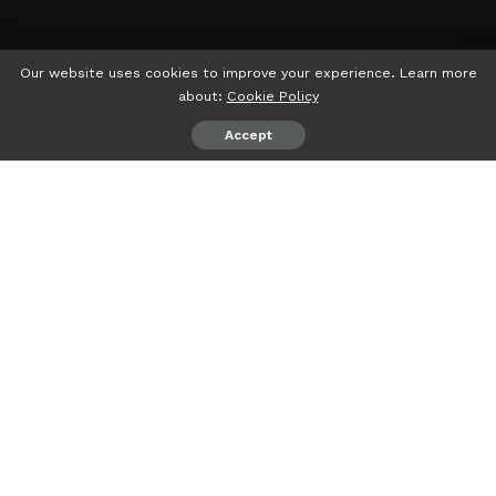
Our website uses cookies to improve your experience. Learn more
about:
Cookie Policy
Accept
psiaceh.or.id/
– Ketua Mahkamah Konstitusi (MK) telah
mengetok palu dan memutuskan menolak gugatan
terhadap sistem pemilihan umum (pemilu). Dengan
demikian, sistem Pemilu 2024 tetap menggunakan
proporsional terbuka.
“Mengadili, menolak permohonan pemohon untuk
seluruhnya,” kata Ketua MK Anwar Usman dalam sidang
pembacaan putusan di gedung MK, Kamis (14/06/2023).
Dalam konklusinya, MK menegaskan pokok permohonan