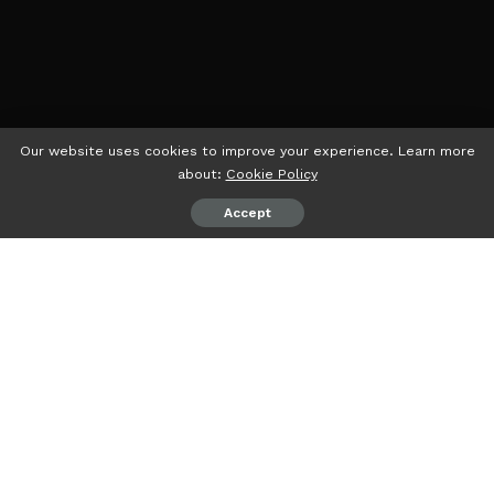
Our website uses cookies to improve your experience. Learn more
about:
Cookie Policy
Accept
psiaceh.or.id/
– Lima mahasiswa Universitas Islam Negeri
(UIN) Raden Intan Lampung (RIL) mengikuti Kuliah Kerja
Nyata (KKN) Nusantara Moderasi Beragama sejak 12 Juli
hingga 26 Agustus 2023 di Tana Toraja, Sulawesi Selatan.
KKN Nusantara Moderasi Beragama tahun ini
diselenggarakan oleh IAIN Parepare sebagai tuan rumah
dengan mengusung tema “Harmoni dalam Keragaman” dan