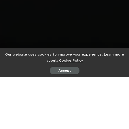
Our website uses cookies to improve your experience. Learn more
about:
Cookie Policy
Accept
psiaceh.or.id/
– Incumbent DPRD Provinsi Lampung dari
Partai Kebangkitan Bangsa (PKB) Maulidah Zauroh tidak
menargetkan komunitas tertentu untuk mendulang suara
di Pemilu 2024. Ia hanya mempertahankan komitmennya
untuk terus turun ke basis (Turba), membersamai
konstituennya.