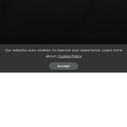
Our website uses cookies to improve your experience. Learn more
about:
Cookie Policy
Accept
psiaceh.or.id/
– Bidang Pemenangan Pemilu dan Pilkada
(BP3) DPW PKS Lampung menggelar rapat kosolidasi BP3
kabupaten/kota se Provinsi Lampung, Sabtu (22/07/2023)
lalu, di Aula DPTW PKS Lampung.
Konsolidasi tersebut kemudian menghasilkan rekomendasi
mengusulkan anggota internal PKS sebagai calon kepala