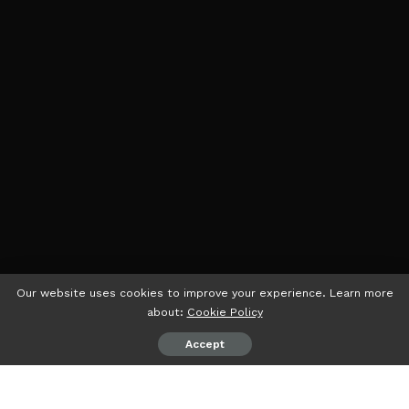
Our website uses cookies to improve your experience. Learn more
about:
Cookie Policy
Accept
psiaceh.or.id/
– Kelompok Studi Kader (Klasika) kembali