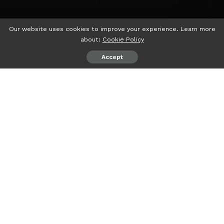
Our website uses cookies to improve your experience. Learn more
about:
Cookie Policy
Accept
psiaceh.or.id/
– Universitas Lampung (Unila) mengukuhkan
11 dosen menjadi guru besar di berbagai bidang keilmuan
yang bertempat di Gedung Serbaguna Unila, Senin
(07/08/2023).
Guru besar yang dikukuhkan di antaranya lima guru
besar FKIP, dua guru besar FP, dua guru besar FMIPA, satu
guru besar FEB, dan satu guru besar FT.
Pengukuhan disaksikan sivitas akademika Unila dan para
tamu undangan. Pengukuhan ini juga