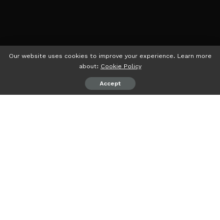
Our website uses cookies to improve your experience. Learn more
about:
Cookie Policy
Accept
psiaceh.or.id/
– Ma’had Al-Jami’ah Universitas Islam
Negeri (UIN) Raden Intan Lampung (RIL) telah
mengukuhkan 448 mahasantri baru untuk tahun akademik
2023/2024 dalam sebuah acara istimewa yang
diselenggarakan di Ballroom UIN. Inaugurasi Haflah Ta’aruf
ini merupakan momen penting dalam perjalanan akademik
para mahasantri yang merupakan penerima beasiswa KIP-
Kuliah, yang terpilih sebagai yang terbaik di antara
mahasiswa baru lainnya.