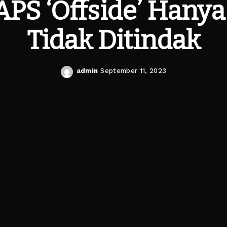
APS ‘Offside’ Hanya
Tidak Ditindak
admin
September 11, 2023
Posted
by