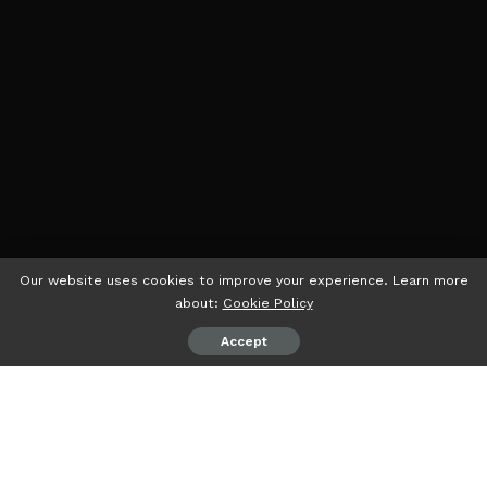
Our website uses cookies to improve your experience. Learn more
about:
Cookie Policy
Accept
psiaceh.or.id/
– Mendekati pendaftaran Capres-cawapres
RI yang mulai dibuka pada 19 Oktober 2023, Koalisi
Perubahan pengusung Anies Rasyid Baswedan dan