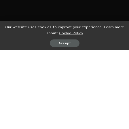
Our website uses cookies to improve your experience. Learn more
about:
Cookie Policy
Accept
psiaceh.or.id/
– Badan Pemenangan Pemilu (Bappilu)
Partai Hanura Lampung optimalkan kerja-kerja
pemenangan dengan menyentuh hati masyarakat.
Hal ini disampaikan oleh Ketua Bappilu Hanura Lampung
Ahmad Hussein Al- Kaff kepada psiaceh.or.id/ saat
diwawancarai, Kamis (12/10/2023).
Menurut Habib Hussein, begitu kerap disapa, semua bakal
calon legislatif (Bacaleg) Hanura Lampung menempatkan