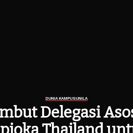
DUNIA KAMPUS
UNILA
mbut Delegasi Asos
pioka Thailand un