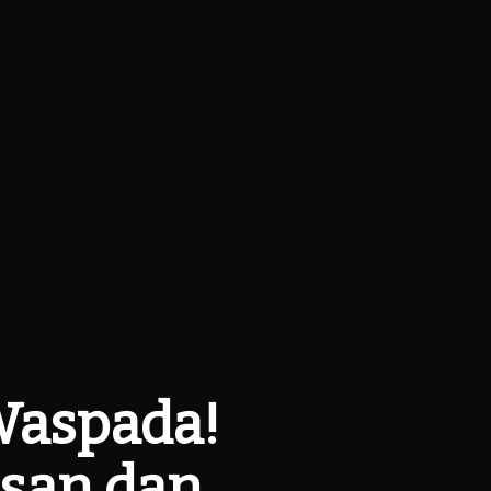
Waspada!
esan dan