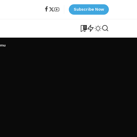
Subscribe Now
0
tmu