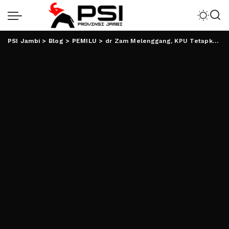
PSI Jambi
>
Blog
>
PEMILU
>
dr Zam Melenggang, KPU Tetapkan 952 DCT