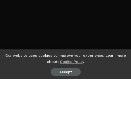
Our website uses cookies to improve your experience. Learn more
about:
Cookie Policy
Accept
PEMBARUANID
– Perusahaan teknologi Indonesia, Axioo,
telah mengumumkan peluncuran produk laptop terbaru
mereka, yang diberi nama “Pongo Studio,” yang khusus
dirancang untuk pemain game dan kreator konten.
Pongo Studio, seperti yang dijelaskan oleh Axioo,